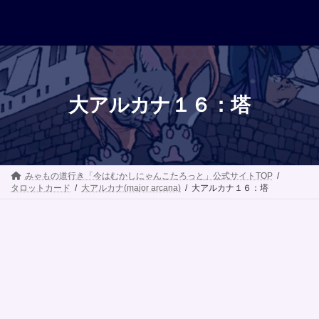
コ
ナ
ン
ビ
テ
ゲ
ン
ー
ツ
シ
へ
ョ
ス
ン
キ
に
大アルカナ１６：塔
ッ
移
プ
動
みゃもの道行き「今はむかしにゃんこたろっと」公式サイトTOP
タロットカード
大アルカナ(major arcana)
大アルカナ１６：塔