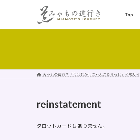
コ
ナ
ン
ビ
Top
テ
ゲ
ン
ー
ツ
シ
へ
ョ
ス
ン
キ
に
ッ
移
プ
動
みゃもの道行き「今はむかしにゃんこたろっと」公式サイ
reinstatement
タロットカード はありません。