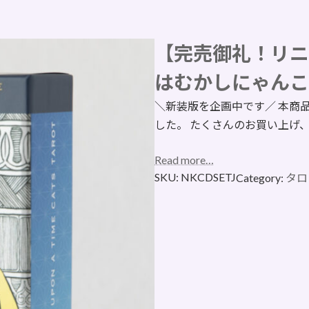
【完売御礼！リニ
はむかしにゃんこ
＼新装版を企画中です／ 本商
した。 たくさんのお買い上げ
Read more…
SKU:
NKCDSETJ
Category:
タロ