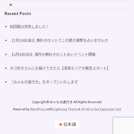
Recent Posts
初回版は完売しました！
【7月28日(金)】無料タロットでこの夏の運勢を占いませんか
【6月4日(日)】満月の無料タロット占いイベント開催
ネコ好きさんにお届けできたら【浅草エリアの販売スタート】
「みゃもの道行き」をオープンいたします
Copyright © みゃもの道行き All Rights Reserved.
Powered by
WordPress
with
Lightning Theme
&
VK All in One Expansion Unit
日本語