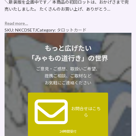
＼新装版を企画中です／ 本商品の初回ロットは、おかげさまで完
売いたしました。 たくさんのお買い上げ、ありがとう…
Read more…
SKU:
NKCDSETJ
Category:
タロットカード
もっと広げたい
「みゃもの道行き」の世界
ご意見・ご感想、取扱いご希望、
提携ご相談、ご取材など
お気軽にご連絡ください
お問合せはこち
ら
24時間受付