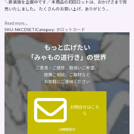
＼新装版を企画中です／ 本商品の初回ロットは、おかげさまで完
売いたしました。 たくさんのお買い上げ、ありがとう…
Read more…
SKU:
NKCDSETJ
Category:
タロットカード
もっと広げたい
「みゃもの道行き」の世界
ご意見・ご感想、取扱いご希望、
提携ご相談、ご取材など
お気軽にご連絡ください
お問合せはこち
ら
24時間受付