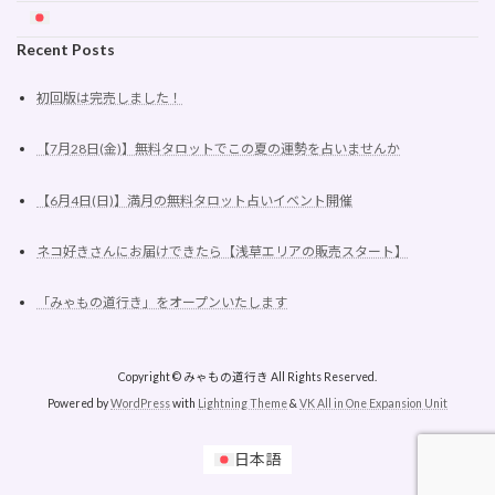
Recent Posts
初回版は完売しました！
【7月28日(金)】無料タロットでこの夏の運勢を占いませんか
【6月4日(日)】満月の無料タロット占いイベント開催
ネコ好きさんにお届けできたら【浅草エリアの販売スタート】
「みゃもの道行き」をオープンいたします
Copyright © みゃもの道行き All Rights Reserved.
Powered by
WordPress
with
Lightning Theme
&
VK All in One Expansion Unit
日本語