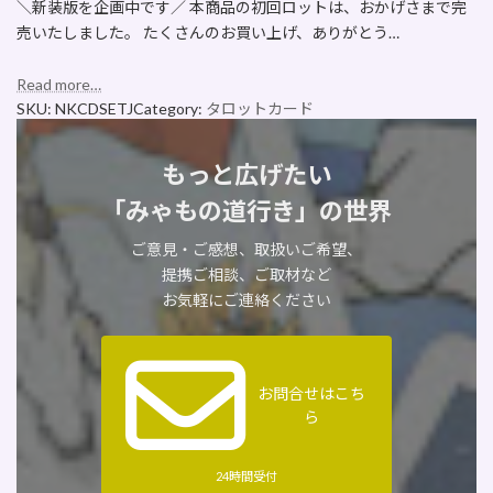
＼新装版を企画中です／ 本商品の初回ロットは、おかげさまで完
売いたしました。 たくさんのお買い上げ、ありがとう…
Read more…
SKU:
NKCDSETJ
Category:
タロットカード
もっと広げたい
「みゃもの道行き」の世界
ご意見・ご感想、取扱いご希望、
提携ご相談、ご取材など
お気軽にご連絡ください
お問合せはこち
ら
24時間受付