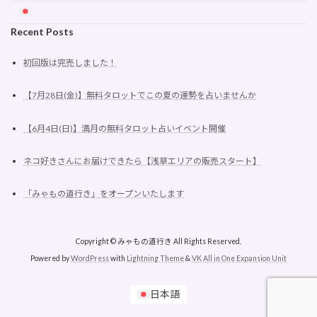
Recent Posts
初回版は完売しました！
【7月28日(金)】無料タロットでこの夏の運勢を占いませんか
【6月4日(日)】満月の無料タロット占いイベント開催
ネコ好きさんにお届けできたら【浅草エリアの販売スタート】
「みゃもの道行き」をオープンいたします
Copyright © みゃもの道行き All Rights Reserved.
Powered by
WordPress
with
Lightning Theme
&
VK All in One Expansion Unit
日本語