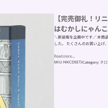
【完売御礼！リニ
はむかしにゃんこ
＼新装版を企画中です／ 本商
した。 たくさんのお買い上げ
Read more…
SKU:
NKCDSETJ
Category:
タロ