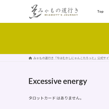
コ
ナ
ン
ビ
Top
テ
ゲ
ン
ー
ツ
シ
へ
ョ
ス
ン
キ
に
ッ
移
プ
動
みゃもの道行き「今はむかしにゃんこたろっと」公式サイ
Excessive energy
タロットカード はありません。