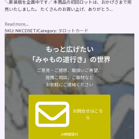
＼新装版を企画中です／ 本商品の初回ロットは、おかげさまで完
売いたしました。 たくさんのお買い上げ、ありがとう…
Read more…
SKU:
NKCDSETJ
Category:
タロットカード
もっと広げたい
「みゃもの道行き」の世界
ご意見・ご感想、取扱いご希望、
提携ご相談、ご取材など
お気軽にご連絡ください
お問合せはこち
ら
24時間受付