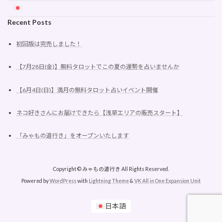
Recent Posts
初回版は完売しました！
【7月28日(金)】無料タロットでこの夏の運勢を占いませんか
【6月4日(日)】満月の無料タロット占いイベント開催
ネコ好きさんにお届けできたら【浅草エリアの販売スタート】
「みゃもの道行き」をオープンいたします
Copyright © みゃもの道行き All Rights Reserved.
Powered by
WordPress
with
Lightning Theme
&
VK All in One Expansion Unit
日本語