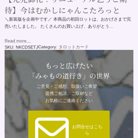
待】今はむかしにゃんこたろっと
＼新装版を企画中です／ 本商品の初回ロットは、おかげさまで完
売いたしました。 たくさんのお買い上げ、ありがとう…
Read more…
Category:
タロットカード
SKU:
NKCDSETJ
もっと広げたい
「みゃもの道行き」の世界
ご意見・ご感想、取扱いご希望、
提携ご相談、ご取材など
お気軽にご連絡ください
お問合せはこち
ら