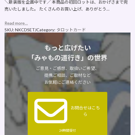
＼新装版を企画中です／ 本商品の初回ロットは、おかげさまで完
売いたしました。 たくさんのお買い上げ、ありがとう…
Read more…
SKU:
NKCDSETJ
Category:
タロットカード
もっと広げたい
「みゃもの道行き」の世界
ご意見・ご感想、取扱いご希望、
提携ご相談、ご取材など
お気軽にご連絡ください
お問合せはこち
ら
24時間受付