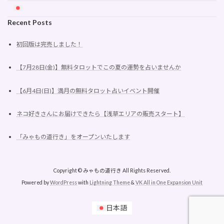
Recent Posts
初回版は完売しました！
【7月28日(金)】無料タロットでこの夏の運勢を占いませんか
【6月4日(日)】満月の無料タロット占いイベント開催
ネコ好きさんにお届けできたら【浅草エリアの販売スタート】
「みゃもの道行き」をオープンいたします
Copyright © みゃもの道行き All Rights Reserved.
Powered by
WordPress
with
Lightning Theme
&
VK All in One Expansion Unit
日本語