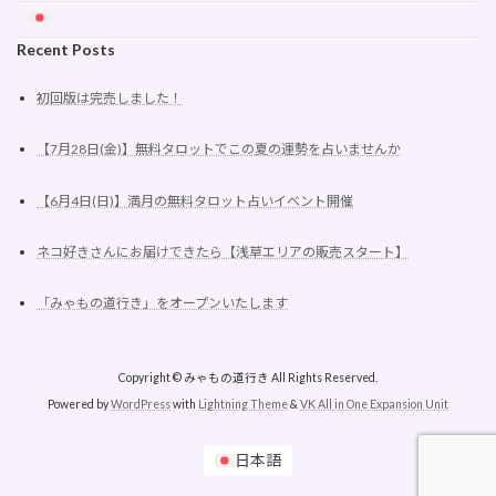
Recent Posts
初回版は完売しました！
【7月28日(金)】無料タロットでこの夏の運勢を占いませんか
【6月4日(日)】満月の無料タロット占いイベント開催
ネコ好きさんにお届けできたら【浅草エリアの販売スタート】
「みゃもの道行き」をオープンいたします
Copyright © みゃもの道行き All Rights Reserved.
Powered by
WordPress
with
Lightning Theme
&
VK All in One Expansion Unit
日本語