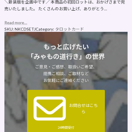
＼新装版を企画中です／ 本商品の初回ロットは、おかげさまで完
売いたしました。 たくさんのお買い上げ、ありがとう…
Read more…
SKU:
NKCDSETJ
Category:
タロットカード
もっと広げたい
「みゃもの道行き」の世界
ご意見・ご感想、取扱いご希望、
提携ご相談、ご取材など
お気軽にご連絡ください
お問合せはこち
ら
24時間受付