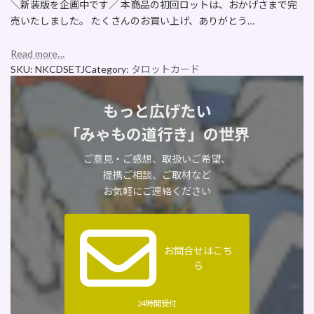
＼新装版を企画中です／ 本商品の初回ロットは、おかげさまで完
売いたしました。 たくさんのお買い上げ、ありがとう…
Read more…
SKU:
NKCDSETJ
Category:
タロットカード
もっと広げたい
「みゃもの道行き」の世界
ご意見・ご感想、取扱いご希望、
提携ご相談、ご取材など
お気軽にご連絡ください
お問合せはこち
ら
24時間受付