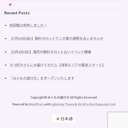
Recent Posts
初回版は完売しました！
【7月28日(金)】無料タロットでこの夏の運勢を占いませんか
【6月4日(日)】満月の無料タロット占いイベント開催
ネコ好きさんにお届けできたら【浅草エリアの販売スタート】
「みゃもの道行き」をオープンいたします
Copyright © みゃもの道行き All Rights Reserved.
Powered by
WordPress
with
Lightning Theme
&
VK All in One Expansion Unit
日本語