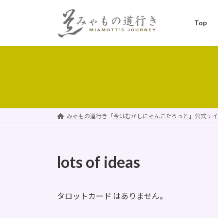
コ
ナ
ン
ビ
Top
テ
ゲ
ン
ー
ツ
シ
へ
ョ
ス
ン
キ
に
ッ
移
プ
動
みゃもの道行き「今はむかしにゃんこたろっと」公式サイ
lots of ideas
タロットカード はありません。