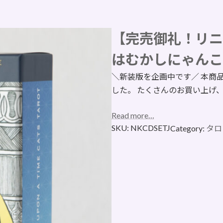
【完売御礼！リニ
はむかしにゃんこ
＼新装版を企画中です／ 本商
した。 たくさんのお買い上げ
Read more…
SKU:
NKCDSETJ
Category:
タロ