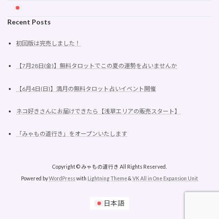
Recent Posts
初回版は完売しました！
【7月28日(金)】無料タロットでこの夏の運勢を占いませんか
【6月4日(日)】満月の無料タロット占いイベント開催
ネコ好きさんにお届けできたら【浅草エリアの販売スタート】
「みゃもの道行き」をオープンいたします
Copyright © みゃもの道行き All Rights Reserved.
Powered by
WordPress
with
Lightning Theme
&
VK All in One Expansion Unit
日本語