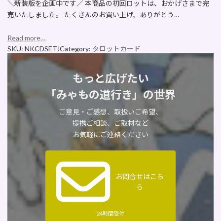
＼新装版を企画中です／ 本商品の初回ロットは、おかげさまで完
売いたしました。 たくさんのお買い上げ、ありがとう…
Read more…
SKU:
NKCDSETJ
Category:
タロットカード
もっと広げたい
「みゃもの道行き」の世界
ご意見・ご感想、取扱いご希望、
提携ご相談、ご取材など
お気軽にご連絡ください
お問合せはこち
ら
24時間受付