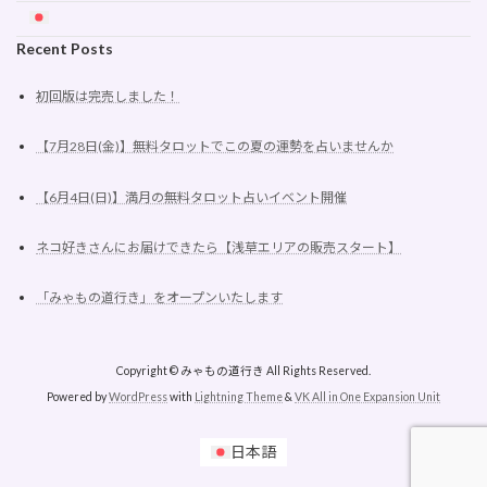
Recent Posts
初回版は完売しました！
【7月28日(金)】無料タロットでこの夏の運勢を占いませんか
【6月4日(日)】満月の無料タロット占いイベント開催
ネコ好きさんにお届けできたら【浅草エリアの販売スタート】
「みゃもの道行き」をオープンいたします
Copyright © みゃもの道行き All Rights Reserved.
Powered by
WordPress
with
Lightning Theme
&
VK All in One Expansion Unit
日本語