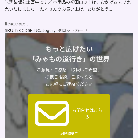
＼新装版を企画中です／ 本商品の初回ロットは、おかげさまで完
売いたしました。 たくさんのお買い上げ、ありがとう…
Read more…
SKU:
NKCDSETJ
Category:
タロットカード
もっと広げたい
「みゃもの道行き」の世界
ご意見・ご感想、取扱いご希望、
提携ご相談、ご取材など
お気軽にご連絡ください
お問合せはこち
ら
24時間受付