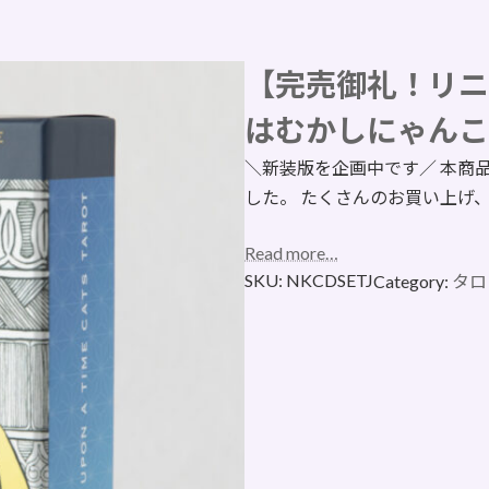
【完売御礼！リニ
はむかしにゃんこ
＼新装版を企画中です／ 本商
した。 たくさんのお買い上げ
Read more…
SKU:
NKCDSETJ
Category:
タロ