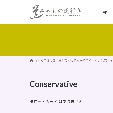
コ
ナ
ン
ビ
Top
テ
ゲ
ン
ー
ツ
シ
へ
ョ
ス
ン
キ
に
ッ
移
プ
動
みゃもの道行き「今はむかしにゃんこたろっと」公式サイ
Conservative
タロットカード はありません。