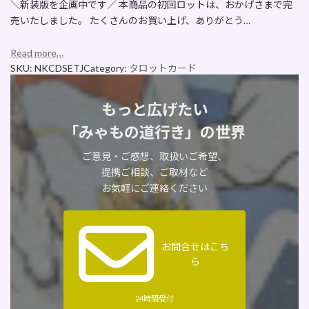
＼新装版を企画中です／ 本商品の初回ロットは、おかげさまで完
売いたしました。 たくさんのお買い上げ、ありがとう…
Read more…
SKU:
NKCDSETJ
Category:
タロットカード
もっと広げたい
「みゃもの道行き」の世界
ご意見・ご感想、取扱いご希望、
提携ご相談、ご取材など
お気軽にご連絡ください
お問合せはこち
ら
24時間受付