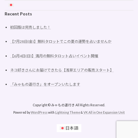
Recent Posts
初回版は完売しました！
【7月28日(金)】無料タロットでこの夏の運勢を占いませんか
【6月4日(日)】満月の無料タロット占いイベント開催
ネコ好きさんにお届けできたら【浅草エリアの販売スタート】
「みゃもの道行き」をオープンいたします
Copyright © みゃもの道行き All Rights Reserved.
Powered by
WordPress
with
Lightning Theme
&
VK All in One Expansion Unit
日本語