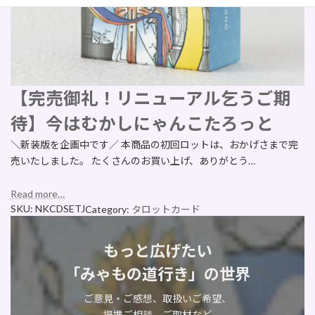
【完売御礼！リニューアル乞うご期
待】今はむかしにゃんこたろっと
＼新装版を企画中です／ 本商品の初回ロットは、おかげさまで完
売いたしました。 たくさんのお買い上げ、ありがとう…
Read more…
SKU:
NKCDSETJ
Category:
タロットカード
もっと広げたい
「みゃもの道行き」の世界
ご意見・ご感想、取扱いご希望、
提携ご相談、ご取材など