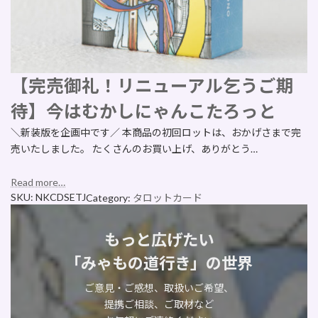
【完売御礼！リニューアル乞うご期
待】今はむかしにゃんこたろっと
＼新装版を企画中です／ 本商品の初回ロットは、おかげさまで完
売いたしました。 たくさんのお買い上げ、ありがとう…
Read more…
SKU:
NKCDSETJ
Category:
タロットカード
もっと広げたい
「みゃもの道行き」の世界
ご意見・ご感想、取扱いご希望、
提携ご相談、ご取材など