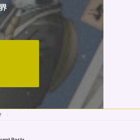
界
せ
cent Posts