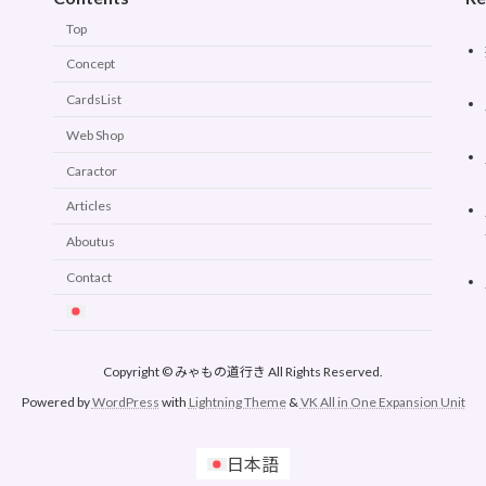
Top
Concept
CardsList
Web Shop
Caractor
Articles
Aboutus
Contact
Copyright © みゃもの道行き All Rights Reserved.
Powered by
WordPress
with
Lightning Theme
&
VK All in One Expansion Unit
日本語