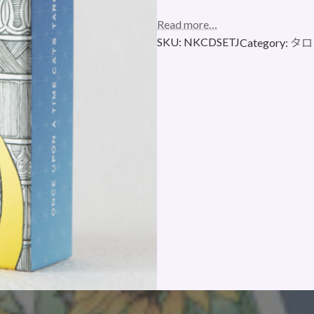
Read more…
SKU:
NKCDSETJ
Category:
タロ