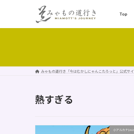
コ
ナ
ン
ビ
Top
テ
ゲ
ン
ー
ツ
シ
へ
ョ
ス
ン
キ
に
ッ
移
プ
動
みゃもの道行き「今はむかしにゃんこたろっと」公式サイ
熱すぎる
小アルカナ(minor