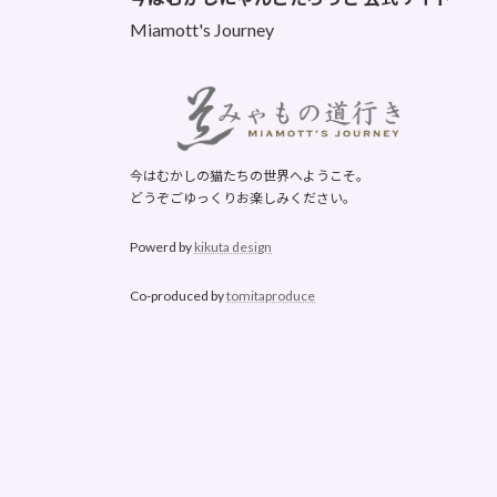
Miamott's Journey
今はむかしの猫たちの世界へようこそ。
どうぞごゆっくりお楽しみください。
Powerd by
kikuta design
Co-produced by
tomitaproduce