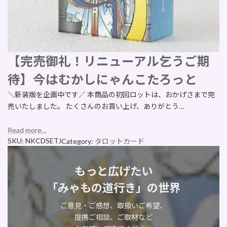
【完売御礼！リニューアル乞うご期
待】今はむかしにゃんこたろっと
＼新装版を企画中です／ 本商品の初回ロットは、おかげさまで完
売いたしました。 たくさんのお買い上げ、ありがとう…
Read more…
SKU:
NKCDSETJ
Category:
タロットカード
もっと広げたい
「みゃもの道行き」の世界
ご意見・ご感想、取扱いご希望、
提携ご相談、ご取材など