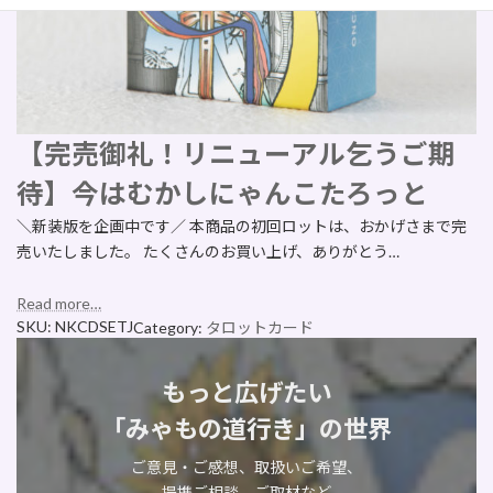
【完売御礼！リニューアル乞うご期
待】今はむかしにゃんこたろっと
＼新装版を企画中です／ 本商品の初回ロットは、おかげさまで完
売いたしました。 たくさんのお買い上げ、ありがとう…
Read more…
SKU:
NKCDSETJ
Category:
タロットカード
もっと広げたい
「みゃもの道行き」の世界
ご意見・ご感想、取扱いご希望、
提携ご相談、ご取材など