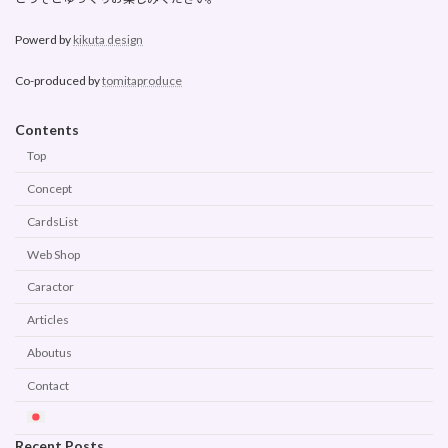
Powerd by
kikuta design
Co-produced by
tomitaproduce
Contents
Top
Concept
CardsList
Web Shop
Caractor
Articles
Aboutus
Contact
Recent Posts