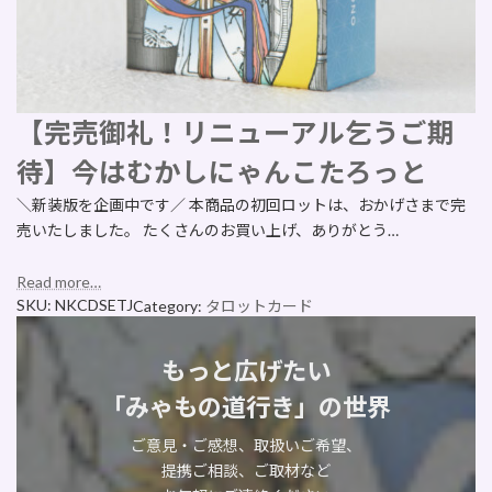
【完売御礼！リニューアル乞うご期
待】今はむかしにゃんこたろっと
＼新装版を企画中です／ 本商品の初回ロットは、おかげさまで完
売いたしました。 たくさんのお買い上げ、ありがとう…
Read more…
SKU:
NKCDSETJ
Category:
タロットカード
もっと広げたい
「みゃもの道行き」の世界
ご意見・ご感想、取扱いご希望、
提携ご相談、ご取材など