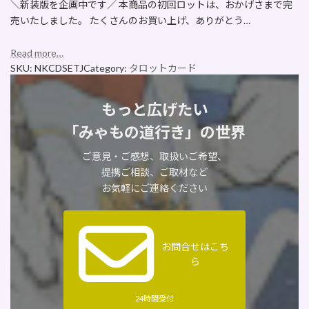
＼新装版を企画中です／ 本商品の初回ロットは、おかげさまで完
売いたしました。 たくさんのお買い上げ、ありがとう…
Read more…
SKU:
NKCDSETJ
Category:
タロットカード
もっと広げたい
「みゃもの道行き」の世界
ご意見・ご感想、取扱いご希望、
提携ご相談、ご取材など
お気軽にご連絡ください
お問合せはこち
ら
24時間受付