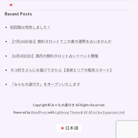
Recent Posts
初回版は完売しました！
【7月28日(金)】無料タロットでこの夏の運勢を占いませんか
【6月4日(日)】満月の無料タロット占いイベント開催
ネコ好きさんにお届けできたら【浅草エリアの販売スタート】
「みゃもの道行き」をオープンいたします
Copyright © みゃもの道行き All Rights Reserved.
Powered by
WordPress
with
Lightning Theme
&
VK All in One Expansion Unit
日本語