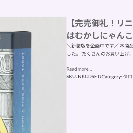
【完売御礼！リニ
はむかしにゃんこ
＼新装版を企画中です／ 本商
した。 たくさんのお買い上げ
Read more…
SKU:
NKCDSETJ
Category:
タロ