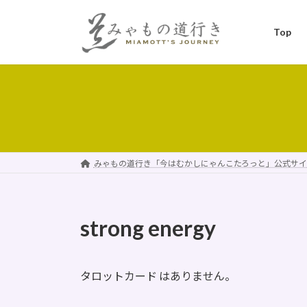
コ
ナ
ン
ビ
Top
テ
ゲ
ン
ー
ツ
シ
へ
ョ
ス
ン
キ
に
ッ
移
プ
動
みゃもの道行き「今はむかしにゃんこたろっと」公式サイ
strong energy
タロットカード はありません。