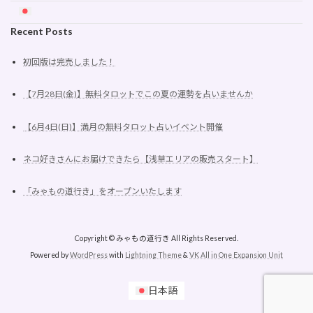
Recent Posts
初回版は完売しました！
【7月28日(金)】無料タロットでこの夏の運勢を占いませんか
【6月4日(日)】満月の無料タロット占いイベント開催
ネコ好きさんにお届けできたら【浅草エリアの販売スタート】
「みゃもの道行き」をオープンいたします
Copyright © みゃもの道行き All Rights Reserved.
Powered by
WordPress
with
Lightning Theme
&
VK All in One Expansion Unit
日本語