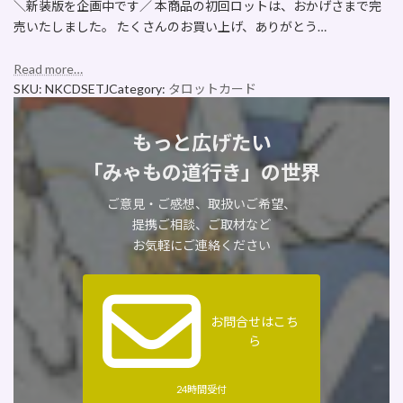
＼新装版を企画中です／ 本商品の初回ロットは、おかげさまで完
売いたしました。 たくさんのお買い上げ、ありがとう…
Read more…
SKU:
NKCDSETJ
Category:
タロットカード
もっと広げたい
「みゃもの道行き」の世界
ご意見・ご感想、取扱いご希望、
提携ご相談、ご取材など
お気軽にご連絡ください
お問合せはこち
ら
24時間受付