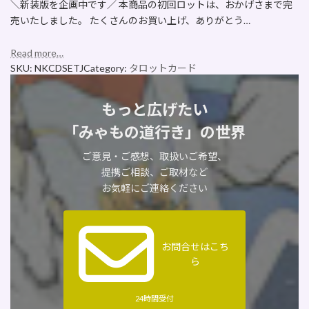
＼新装版を企画中です／ 本商品の初回ロットは、おかげさまで完
売いたしました。 たくさんのお買い上げ、ありがとう…
Read more…
SKU:
NKCDSETJ
Category:
タロットカード
もっと広げたい
「みゃもの道行き」の世界
ご意見・ご感想、取扱いご希望、
提携ご相談、ご取材など
お気軽にご連絡ください
お問合せはこち
ら
24時間受付