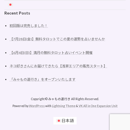
Recent Posts
初回版は完売しました！
【7月28日(金)】無料タロットでこの夏の運勢を占いませんか
【6月4日(日)】満月の無料タロット占いイベント開催
ネコ好きさんにお届けできたら【浅草エリアの販売スタート】
「みゃもの道行き」をオープンいたします
Copyright © みゃもの道行き All Rights Reserved.
Powered by
WordPress
with
Lightning Theme
&
VK All in One Expansion Unit
日本語