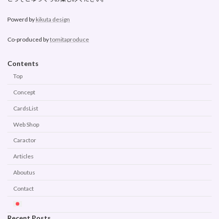
Powerd by
kikuta design
Co-produced by
tomitaproduce
Contents
Top
Concept
CardsList
Web Shop
Caractor
Articles
Aboutus
Contact
Recent Posts