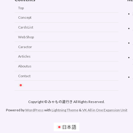
Top
Concept
CardsList
Web Shop
Caractor
Articles
Aboutus
Contact
Copyright © みゃもの道行き All Rights Reserved.
Powered by
WordPress
with
Lightning Theme
&
VK All in One Expansion Unit
日本語