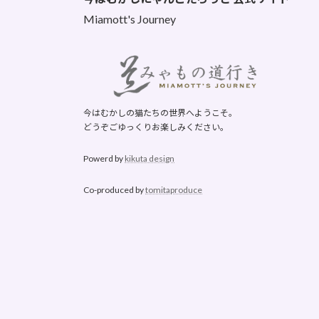
Miamott's Journey
今はむかしの猫たちの世界へようこそ。
どうぞごゆっくりお楽しみください。
Powerd by
kikuta design
Co-produced by
tomitaproduce