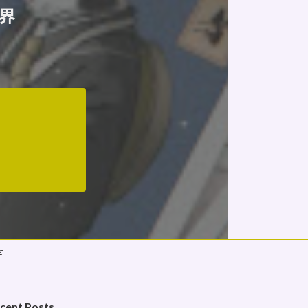
界
せ
cent Posts