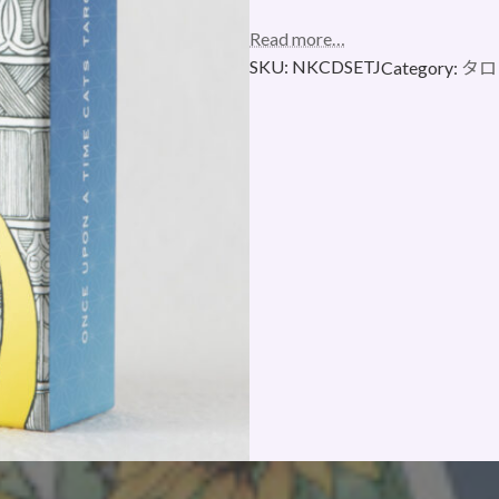
Read more…
SKU:
NKCDSETJ
Category:
タロ