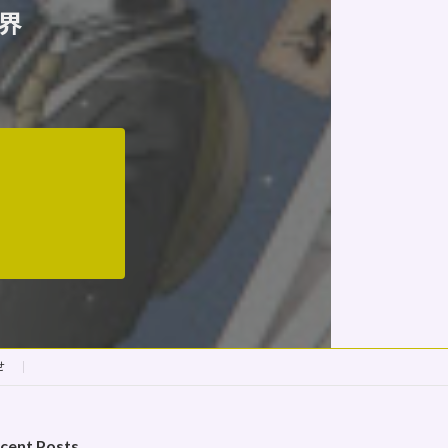
界
せ
cent Posts