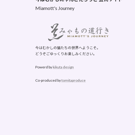
Miamott's Journey
今はむかしの猫たちの世界へようこそ。
どうぞごゆっくりお楽しみください。
Powerd by
kikuta design
Co-produced by
tomitaproduce