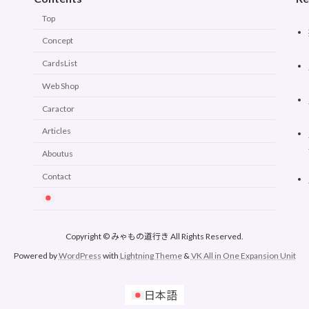
Top
Concept
CardsList
Web Shop
Caractor
Articles
Aboutus
Contact
Copyright © みゃもの道行き All Rights Reserved.
Powered by
WordPress
with
Lightning Theme
&
VK All in One Expansion Unit
日本語