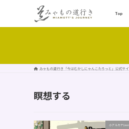
コ
ナ
ン
ビ
Top
テ
ゲ
ン
ー
ツ
シ
へ
ョ
ス
ン
キ
に
ッ
移
プ
動
みゃもの道行き「今はむかしにゃんこたろっと」公式サイ
瞑想する
小アルカナ(minor