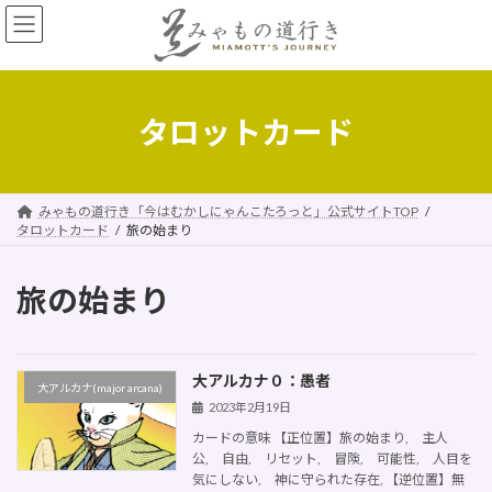
コ
ナ
ン
ビ
テ
ゲ
ン
ー
ツ
シ
へ
ョ
タロットカード
ス
ン
キ
に
ッ
移
プ
動
みゃもの道行き「今はむかしにゃんこたろっと」公式サイトTOP
タロットカード
旅の始まり
旅の始まり
大アルカナ０：愚者
大アルカナ(major arcana)
2023年2月19日
カードの意味 【正位置】旅の始まり, 主人
公, 自由, リセット, 冒険, 可能性, 人目を
気にしない, 神に守られた存在, 【逆位置】無