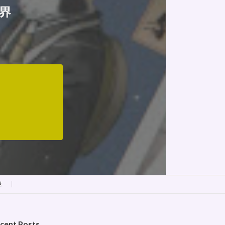
界
せ
cent Posts