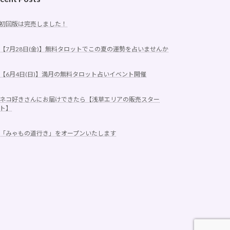
初回版は完売しました！
【7月28日(金)】無料タロットでこの夏の運勢を占いませんか
【6月4日(日)】満月の無料タロット占いイベント開催
ネコ好きさんにお届けできたら【浅草エリアの販売スター
ト】
「みゃもの道行き」をオープンいたします