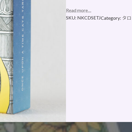
Read more…
SKU:
NKCDSETJ
Category:
タロ