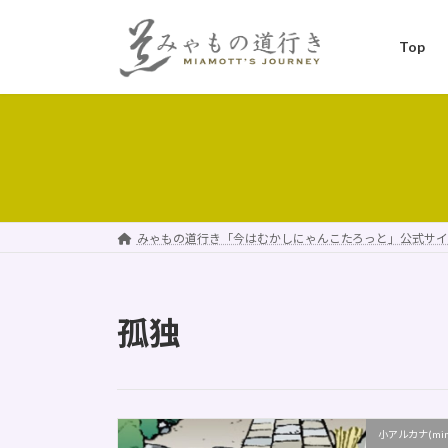
コ
ナ
ン
ビ
Top
テ
ゲ
ン
ー
ツ
シ
へ
ョ
ス
ン
キ
に
ッ
移
プ
動
みゃもの道行き「今はむかしにゃんこたろっと」公式サイ
孤独
小アルカナ(minor