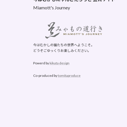
Miamott's Journey
今はむかしの猫たちの世界へようこそ。
どうぞごゆっくりお楽しみください。
Powerd by
kikuta design
Co-produced by
tomitaproduce