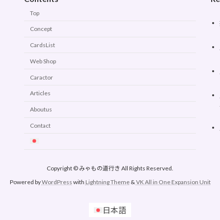
Top
Concept
CardsList
Web Shop
Caractor
Articles
Aboutus
Contact
Copyright © みゃもの道行き All Rights Reserved.
Powered by
WordPress
with
Lightning Theme
&
VK All in One Expansion Unit
日本語