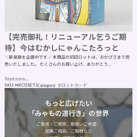
【完売御礼！リニューアル乞うご期
待】今はむかしにゃんこたろっと
＼新装版を企画中です／ 本商品の初回ロットは、おかげさまで完
売いたしました。 たくさんのお買い上げ、ありがとう…
Read more…
SKU:
NKCDSETJ
Category:
タロットカード
もっと広げたい
「みゃもの道行き」の世界
ご意見・ご感想、取扱いご希望、
提携ご相談、ご取材など