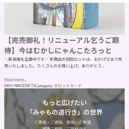
【完売御礼！リニューアル乞うご期
待】今はむかしにゃんこたろっと
＼新装版を企画中です／ 本商品の初回ロットは、おかげさまで完
売いたしました。 たくさんのお買い上げ、ありがとう…
Read more…
SKU:
NKCDSETJ
Category:
タロットカード
もっと広げたい
「みゃもの道行き」の世界
ご意見・ご感想、取扱いご希望、
提携ご相談、ご取材など